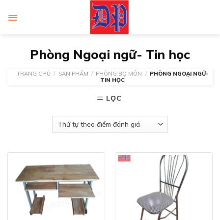
Skip
to
content
Phòng Ngoại ngữ- Tin học
TRANG CHỦ
/
SẢN PHẨM
/
PHÒNG BỘ MÔN
/
PHÒNG NGOẠI NGỮ-
TIN HỌC
LỌC