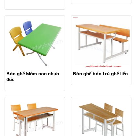
Bàn ghế Mầm non nhựa
Bàn ghế bán trú ghế liền
đúc