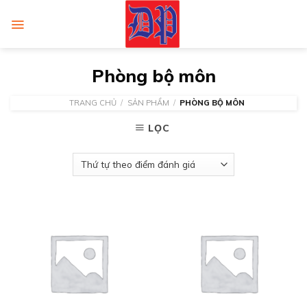
Skip
to
content
Phòng bộ môn
TRANG CHỦ
/
SẢN PHẨM
/
PHÒNG BỘ MÔN
LỌC