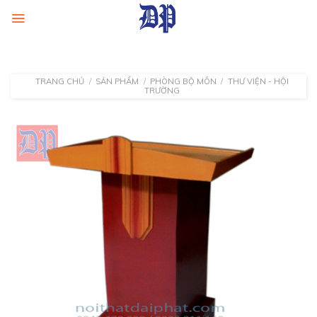
Skip
to
content
TRANG CHỦ
/
SẢN PHẨM
/
PHÒNG BỘ MÔN
/
THƯ VIỆN - HỘI
TRƯỜNG