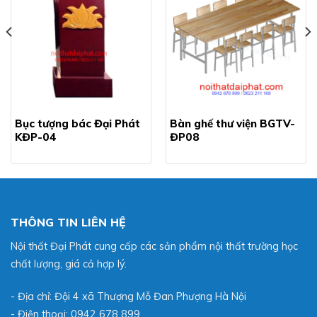
Bục tượng bác Đại Phát
Bàn ghế thư viện BGTV-
KĐP-04
ĐP08
THÔNG TIN LIÊN HỆ
Nội thất Đại Phát cung cấp các sản phẩm nội thất trường học
chất lượng, giá cả hợp lý.
- Địa chỉ: Đội 4 xã Thượng Mỗ Đan Phượng Hà Nội
- Điện thoại: 0942 678 899