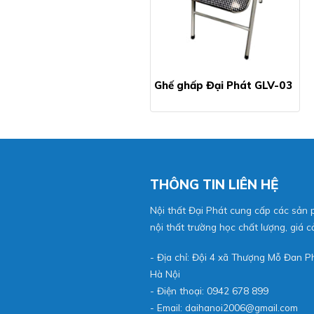
àn học ngoại ngữ
Ghế ghấp Đại Phát GLV-03
THÔNG TIN LIÊN HỆ
Nội thất Đại Phát cung cấp các sản
nội thất trường học chất lượng, giá cả
- Địa chỉ: Đội 4 xã Thượng Mỗ Đan 
Hà Nội
- Điện thoại: 0942 678 899
- Email: daihanoi2006@gmail.com