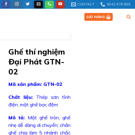
CONTACT
0942 678 899
SẢN PHẨM
TIN TỨC
LIÊN HỆ
GIỎ HÀNG
Ghế thí nghiệm
Đại Phát GTN-
02
Mã sản phẩm: GTN-02
Chất liệu:
Thép sơn tĩnh
điện; mặt ghế bọc đệm
Mô tả:
Mặt ghế tròn, ghế
nhẹ dễ dàng di chuyển; chân
ghế chia làm 5 nhánh chắc