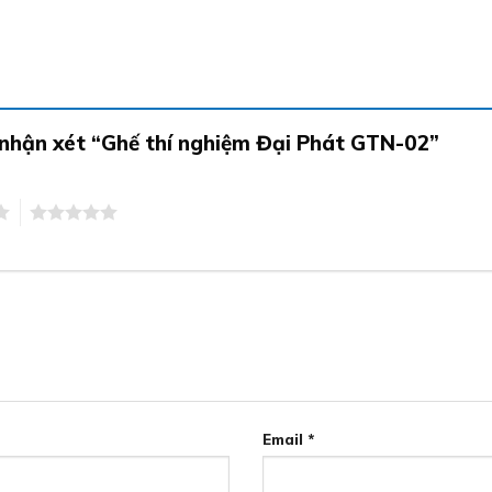
n nhận xét “Ghế thí nghiệm Đại Phát GTN-02”
5
Email
*