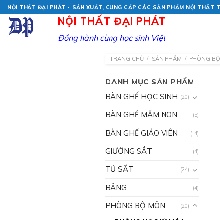
Skip
NỘI THẤT ĐẠI PHÁT - SẢN XUẤT, CUNG CẤP CÁC SẢN PHẨM NỘI THẤT
to
NỘI THẤT ĐẠI PHÁT
content
Đồng hành cùng học sinh Việt
TRANG CHỦ
/
SẢN PHẨM
/
PHÒNG B
DANH MỤC SẢN PHẨM
BÀN GHẾ HỌC SINH
(20)
BÀN GHẾ MẦM NON
(5)
BÀN GHẾ GIÁO VIÊN
(14)
GIƯỜNG SẮT
(4)
TỦ SẮT
(24)
BẢNG
(4)
PHÒNG BỘ MÔN
(20)