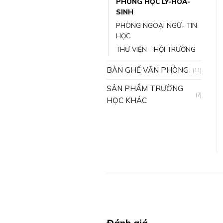
PHÒNG HỌC LÝ-HÓA-
SINH
PHÒNG NGOẠI NGỮ- TIN
HỌC
THƯ VIỆN - HỘI TRƯỜNG
BÀN GHẾ VĂN PHÒNG
(11)
SẢN PHẨM TRƯỜNG
(7)
HỌC KHÁC
Đánh giá