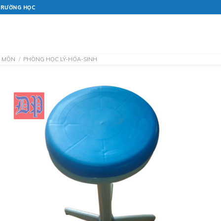
 TRƯỜNG HỌC
TRANG CHỦ
GIỚI THIỆU
Ộ MÔN
/
PHÒNG HỌC LÝ-HÓA-SINH