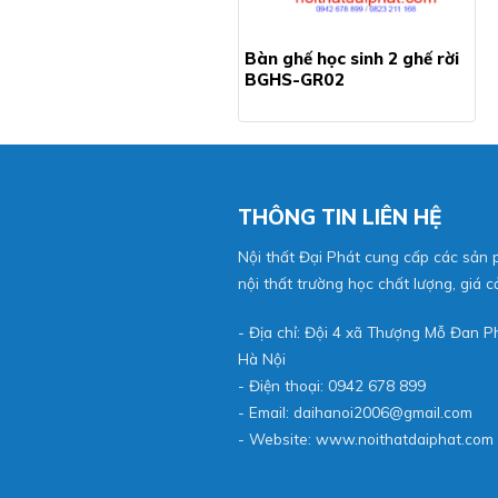
àn ghế bán trú ghế rời
Bàn ghế học sinh 2 ghế rời
BGHS-GR02
THÔNG TIN LIÊN HỆ
Nội thất Đại Phát cung cấp các sản
nội thất trường học chất lượng, giá cả
- Địa chỉ: Đội 4 xã Thượng Mỗ Đan 
Hà Nội
- Điện thoại: 0942 678 899
- Email: daihanoi2006@gmail.com
- Website:
www.noithatdaiphat.com