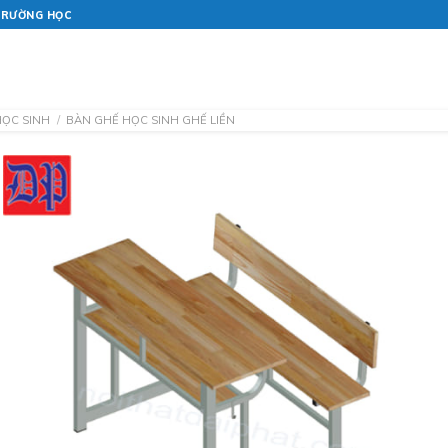
 TRƯỜNG HỌC
TRANG CHỦ
GIỚI THIỆU
HỌC SINH
/
BÀN GHẾ HỌC SINH GHẾ LIỀN