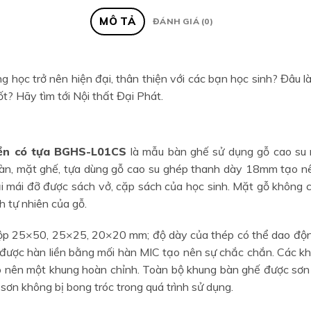
MÔ TẢ
ĐÁNH GIÁ (0)
 học trở nên hiện đại, thân thiện với các bạn học sinh? Đâu 
ốt? Hãy tìm tới Nội thất Đại Phát.
iền có tựa BGHS-L01CS
là mẫu bàn ghế sử dụng gỗ cao su 
bàn, mặt ghế, tựa dùng gỗ cao su ghép thanh dày 18mm tạo n
 mái đỡ được sách vở, cặp sách của học sinh. Mặt gỗ không 
h tự nhiên của gỗ.
ộp 25×50, 25×25, 20×20 mm; độ dày của thép có thể dao động
 được hàn liền bằng mối hàn MIC tạo nên sự chắc chắn. Các kh
o nên một khung hoàn chỉnh. Toàn bộ khung bàn ghế được sơn t
sơn không bị bong tróc trong quá trình sử dụng.