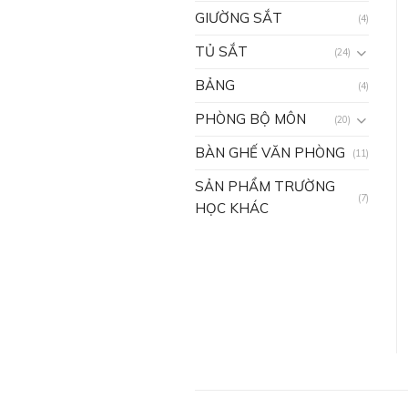
GIƯỜNG SẮT
(4)
TỦ SẮT
(24)
BẢNG
(4)
PHÒNG BỘ MÔN
(20)
BÀN GHẾ VĂN PHÒNG
(11)
SẢN PHẨM TRƯỜNG
(7)
HỌC KHÁC