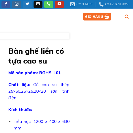
CONTACT
0942 678 899
SẢN PHẨM
TIN TỨC
LIÊN HỆ
GIỎ HÀNG
Bàn ghế liền có
tựa cao su
Mã sản phẩm: BGHS-L01
Chất liệu:
Gỗ cao su; thép
25×50,25×25,20×20 sơn tĩnh
điện
Kích thước:
Tiểu học: 1200 x 400 x 630
mm