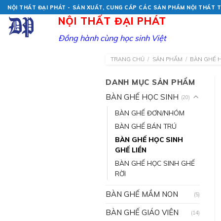
Skip
NỘI THẤT ĐẠI PHÁT - SẢN XUẤT, CUNG CẤP CÁC SẢN PHẨM NỘI THẤT
to
NỘI THẤT ĐẠI PHÁT
content
Đồng hành cùng học sinh Việt
TRANG CHỦ
/
SẢN PHẨM
/
BÀN GHẾ 
DANH MỤC SẢN PHẨM
BÀN GHẾ HỌC SINH
(20)
BÀN GHẾ ĐƠN/NHÓM
BÀN GHẾ BÁN TRÚ
BÀN GHẾ HỌC SINH
GHẾ LIỀN
BÀN GHẾ HỌC SINH GHẾ
RỜI
BÀN GHẾ MẦM NON
(5)
BÀN GHẾ GIÁO VIÊN
(14)