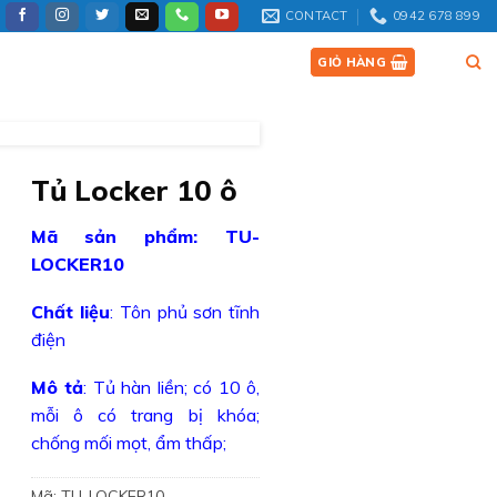
CONTACT
0942 678 899
SẢN PHẨM
TIN TỨC
LIÊN HỆ
GIỎ HÀNG
Tủ Locker 10 ô
Mã sản phẩm: TU-
LOCKER10
Chất liệu
: Tôn phủ sơn tĩnh
điện
Mô tả
: Tủ hàn liền; có 10 ô,
mỗi ô có trang bị khóa;
chống mối mọt, ẩm thấp;
Mã:
TU-LOCKER10