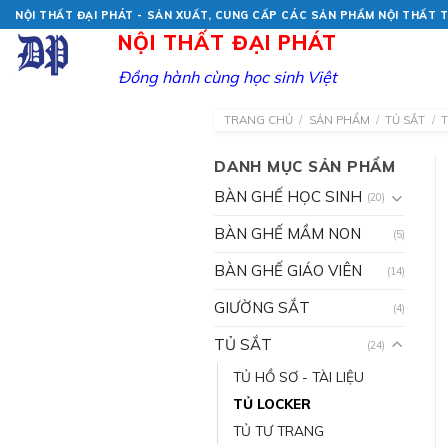
Skip
NỘI THẤT ĐẠI PHÁT - SẢN XUẤT, CUNG CẤP CÁC SẢN PHẨM NỘI THẤT
to
NỘI THẤT ĐẠI PHÁT
content
Đồng hành cùng học sinh Việt
TRANG CHỦ
/
SẢN PHẨM
/
TỦ SẮT
/
DANH MỤC SẢN PHẨM
BÀN GHẾ HỌC SINH
(20)
BÀN GHẾ MẦM NON
(5)
BÀN GHẾ GIÁO VIÊN
(14)
GIƯỜNG SẮT
(4)
TỦ SẮT
(24)
TỦ HỒ SƠ - TÀI LIỆU
TỦ LOCKER
TỦ TƯ TRANG